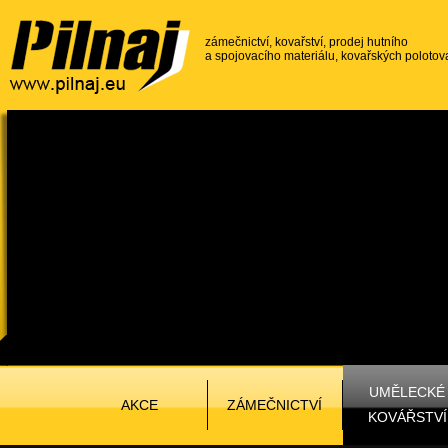
zámečnictví, kovařství, prodej hutního
a spojovacího materiálu, kovařských polotov
UMĚLECKÉ
AKCE
ZÁMEČNICTVÍ
KOVÁŘSTVÍ