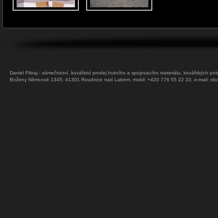
Daniel Pilnaj - zámečnictví, kovářství prodej hutního a spojovacího materiálu, kovářských pol
Boženy Němcové 1345, 41301 Roudnice nad Labem, mobil: +420 776 55 22 33, e-mail:
obc